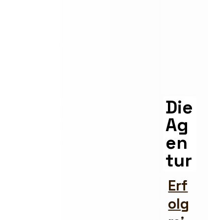
Die
Ag
en
tur
Erf
olg